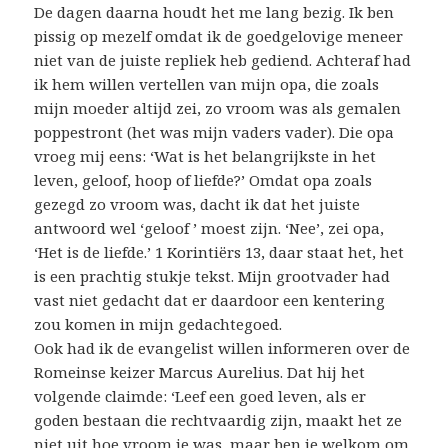
De dagen daarna houdt het me lang bezig. Ik ben
pissig op mezelf omdat ik de goedgelovige meneer
niet van de juiste repliek heb gediend. Achteraf had
ik hem willen vertellen van mijn opa, die zoals
mijn moeder altijd zei, zo vroom was als gemalen
poppestront (het was mijn vaders vader). Die opa
vroeg mij eens: ‘Wat is het belangrijkste in het
leven, geloof, hoop of liefde?’ Omdat opa zoals
gezegd zo vroom was, dacht ik dat het juiste
antwoord wel ‘geloof ’ moest zijn. ‘Nee’, zei opa,
‘Het is de liefde.’ 1 Korintiërs 13, daar staat het, het
is een prachtig stukje tekst. Mijn grootvader had
vast niet gedacht dat er daardoor een kentering
zou komen in mijn gedachtegoed.
Ook had ik de evangelist willen informeren over de
Romeinse keizer Marcus Aurelius. Dat hij het
volgende claimde: ‘Leef een goed leven, als er
goden bestaan die rechtvaardig zijn, maakt het ze
niet uit hoe vroom je was, maar ben je welkom om