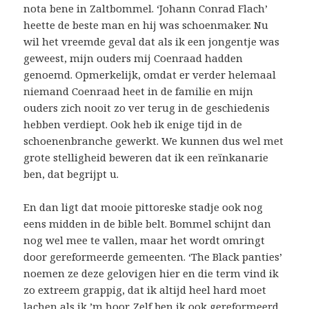
nota bene in Zaltbommel. ‘Johann Conrad Flach’
heette de beste man en hij was schoenmaker. Nu
wil het vreemde geval dat als ik een jongentje was
geweest, mijn ouders mij Coenraad hadden
genoemd. Opmerkelijk, omdat er verder helemaal
niemand Coenraad heet in de familie en mijn
ouders zich nooit zo ver terug in de geschiedenis
hebben verdiept. Ook heb ik enige tijd in de
schoenenbranche gewerkt. We kunnen dus wel met
grote stelligheid beweren dat ik een reïnkanarie
ben, dat begrijpt u.
En dan ligt dat mooie pittoreske stadje ook nog
eens midden in de bible belt. Bommel schijnt dan
nog wel mee te vallen, maar het wordt omringt
door gereformeerde gemeenten. ‘The Black panties’
noemen ze deze gelovigen hier en die term vind ik
zo extreem grappig, dat ik altijd heel hard moet
lachen als ik ’m hoor. Zelf ben ik ook gereformeerd