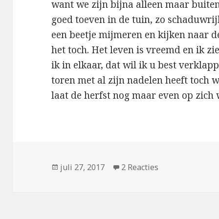
want we zijn bijna alleen maar buiten. 
goed toeven in de tuin, zo schaduwrijk
een beetje mijmeren en kijken naar de
het toch. Het leven is vreemd en ik zi
ik in elkaar, dat wil ik u best verkla
toren met al zijn nadelen heeft toch 
laat de herfst nog maar even op zich 
Geplaatst
juli 27, 2017
2 Reacties
op Voordelig
op