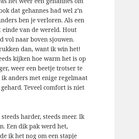
was het weer een gehannes om
 ook dat gehannes had wel z’n
anders ben je verloren. Als een
t einde van de wereld. Hout
nd vol naar boven sjouwen.
rukken dan, want ik win het!
eeds kijken hoe warm het is op
r, weer een beetje trotser te
ed ik anders met enige regelmaat
 gehard. Teveel comfort is niet
steeds harder, steeds meer. Ik
jn. Een dik pak werd het,
de ik het nog om een stapje