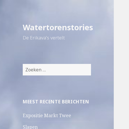
Watertorenstories
De Erikava’s vertelt
Z
o
e
k
e
MEEST RECENTE BERICHTEN
n
n
Expositie Markt Twee
a
a
Slapen