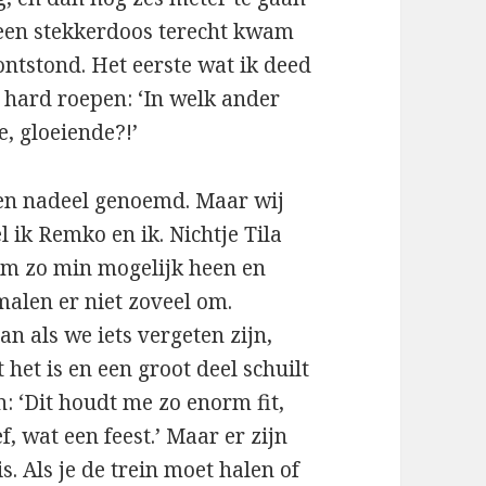
 een stekkerdoos terecht kwam
ontstond. Het eerste wat ik deed
 hard roepen: ‘In welk ander
e, gloeiende?!’
een nadeel genoemd. Maar wij
 ik Remko en ik. Nichtje Tila
n om zo min mogelijk heen en
malen er niet zoveel om.
n als we iets vergeten zijn,
t het is en een groot deel schuilt
n: ‘Dit houdt me zo enorm fit,
f, wat een feest.’ Maar er zijn
. Als je de trein moet halen of