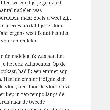
dden we een lijstje gemaakt
 aantal nadelen was
oordelen, maar zoals u weet zijn
 precies op dat lijstje stond
aar ergens weet ik dat het niet
voor-en nadelen.
van de nadelen. Ik was aan het
 je het ook wil noemen. Op de
oopkast, had ik een emmer sop
m. Heel de emmer ledigde zich
e vloer, nee door de vloer. Onze
ter liep in rap tempo langs de
toren naar de tweede
g, en dan nog zes meter te gaan