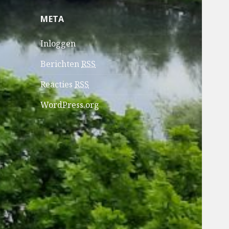
META
Inloggen
Berichten
RSS
Reacties
RSS
WordPress.org