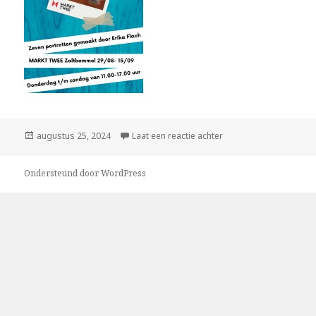
Geplaatst
augustus 25, 2024
Laat een reactie achter
op Expositie Markt Tw
op
Ondersteund door WordPress