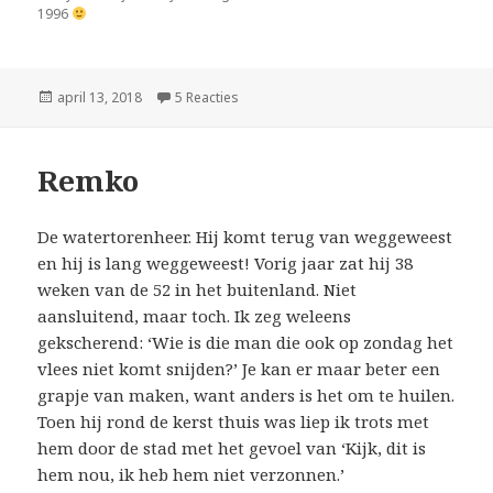
1996
Geplaatst
april 13, 2018
5 Reacties
op Trap
op
Remko
De watertorenheer. Hij komt terug van weggeweest
en hij is lang weggeweest! Vorig jaar zat hij 38
weken van de 52 in het buitenland. Niet
aansluitend, maar toch. Ik zeg weleens
gekscherend: ‘Wie is die man die ook op zondag het
vlees niet komt snijden?’ Je kan er maar beter een
grapje van maken, want anders is het om te huilen.
Toen hij rond de kerst thuis was liep ik trots met
hem door de stad met het gevoel van ‘Kijk, dit is
hem nou, ik heb hem niet verzonnen.’