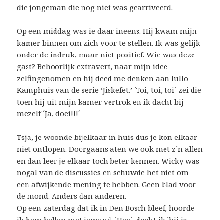
die jongeman die nog niet was gearriveerd.
Op een middag was ie daar ineens. Hij kwam mijn
kamer binnen om zich voor te stellen. Ik was gelijk
onder de indruk, maar niet positief. Wie was deze
gast? Behoorlijk extravert, naar mijn idee
zelfingenomen en hij deed me denken aan lullo
Kamphuis van de serie ‘Jiskefet.’ ´Toi, toi, toi` zei die
toen hij uit mijn kamer vertrok en ik dacht bij
mezelf ´Ja, doei!!!´
Tsja, je woonde bijelkaar in huis dus je kon elkaar
niet ontlopen. Doorgaans aten we ook met z´n allen
en dan leer je elkaar toch beter kennen. Wicky was
nogal van de discussies en schuwde het niet om
een afwijkende mening te hebben. Geen blad voor
de mond. Anders dan anderen.
Op een zaterdag dat ik in Den Bosch bleef, hoorde
ik hem bellen met iemand. `Hey´, dacht ik ´hij is