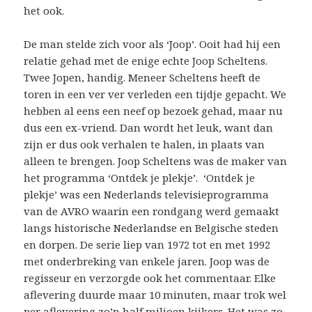
het ook.
De man stelde zich voor als ‘Joop’. Ooit had hij een
relatie gehad met de enige echte Joop Scheltens.
Twee Jopen, handig. Meneer Scheltens heeft de
toren in een ver ver verleden een tijdje gepacht. We
hebben al eens een neef op bezoek gehad, maar nu
dus een ex-vriend. Dan wordt het leuk, want dan
zijn er dus ook verhalen te halen, in plaats van
alleen te brengen. Joop Scheltens was de maker van
het programma ‘Ontdek je plekje’. ‘Ontdek je
plekje’ was een Nederlands televisieprogramma
van de AVRO waarin een rondgang werd gemaakt
langs historische Nederlandse en Belgische steden
en dorpen. De serie liep van 1972 tot en met 1992
met onderbreking van enkele jaren. Joop was de
regisseur en verzorgde ook het commentaar. Elke
aflevering duurde maar 10 minuten, maar trok wel
per aflevering zo’n half miljoen kijkers. Het was zo