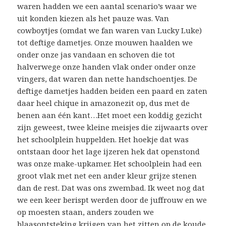
waren hadden we een aantal scenario’s waar we
uit konden kiezen als het pauze was. Van
cowboytjes (omdat we fan waren van Lucky Luke)
tot deftige dametjes. Onze mouwen haalden we
onder onze jas vandaan en schoven die tot
halverwege onze handen vlak onder onder onze
vingers, dat waren dan nette handschoentjes. De
deftige dametjes hadden beiden een paard en zaten
daar heel chique in amazonezit op, dus met de
benen aan één kant…Het moet een koddig gezicht
zijn geweest, twee kleine meisjes die zijwaarts over
het schoolplein huppelden. Het hoekje dat was
ontstaan door het lage ijzeren hek dat openstond
was onze make-upkamer. Het schoolplein had een
groot vlak met net een ander kleur grijze stenen
dan de rest. Dat was ons zwembad. Ik weet nog dat
we een keer berispt werden door de juffrouw en we
op moesten staan, anders zouden we
blaasontsteking krijgen van het zitten op de koude