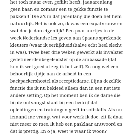
het toch maar even geflikt heeft, jaaaarenlang
geen baan en zomaar een te gekke functie te
pakken!!´ Die a’s in dat jarenlang die doen het hem
natuurlijk. Het is ook zo, ik was een expatvrouw en
wat doe je dan eigenlijk? Een paar uurtjes in de
week Nederlandse les geven aan Spaans sprekende
kleuters (waar ik eerlijkheidshalve echt heel slecht
in was). Twee keer drie weken gewerkt als invalster
gedetineerdenbegeleidster op de ambassade (dat
kon ik wel goed al zeg ik het zelf). En nog wel een
behoorlijk tijdje aan de arbeid in een
backpackershostel als receptiedame. Bijna dezelfde
functie die ik nu bekleed alleen dan in een net iets
andere setting. Op het moment ben ik de dame die
bij de ontvangst staat bij een bedrijf dat
opleidingen en trainingen geeft in softskills. Als nu
iemand me vraagt wat voor werk ik doe, zit ik daar
niet meer zo mee. Ik heb een pasklaar antwoord en
dat is prettig. En o ja, weet je waar ik woon?