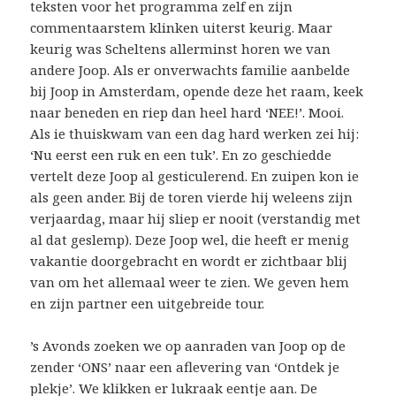
teksten voor het programma zelf en zijn
commentaarstem klinken uiterst keurig. Maar
keurig was Scheltens allerminst horen we van
andere Joop. Als er onverwachts familie aanbelde
bij Joop in Amsterdam, opende deze het raam, keek
naar beneden en riep dan heel hard ‘NEE!’. Mooi.
Als ie thuiskwam van een dag hard werken zei hij:
‘Nu eerst een ruk en een tuk’. En zo geschiedde
vertelt deze Joop al gesticulerend. En zuipen kon ie
als geen ander. Bij de toren vierde hij weleens zijn
verjaardag, maar hij sliep er nooit (verstandig met
al dat geslemp). Deze Joop wel, die heeft er menig
vakantie doorgebracht en wordt er zichtbaar blij
van om het allemaal weer te zien. We geven hem
en zijn partner een uitgebreide tour.
’s Avonds zoeken we op aanraden van Joop op de
zender ‘ONS’ naar een aflevering van ‘Ontdek je
plekje’. We klikken er lukraak eentje aan. De