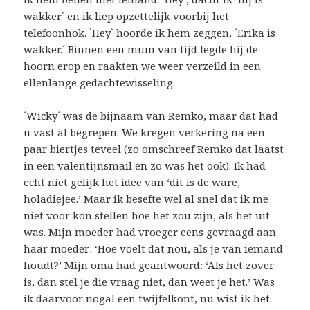
wakker´ en ik liep opzettelijk voorbij het
telefoonhok. `Hey` hoorde ik hem zeggen, ´Erika is
wakker.´ Binnen een mum van tijd legde hij de
hoorn erop en raakten we weer verzeild in een
ellenlange gedachtewisseling.
´Wicky´ was de bijnaam van Remko, maar dat had
u vast al begrepen. We kregen verkering na een
paar biertjes teveel (zo omschreef Remko dat laatst
in een valentijnsmail en zo was het ook). Ik had
echt niet gelijk het idee van ‘dit is de ware,
holadiejee.’ Maar ik besefte wel al snel dat ik me
niet voor kon stellen hoe het zou zijn, als het uit
was. Mijn moeder had vroeger eens gevraagd aan
haar moeder: ‘Hoe voelt dat nou, als je van iemand
houdt?’ Mijn oma had geantwoord: ‘Als het zover
is, dan stel je die vraag niet, dan weet je het.’ Was
ik daarvoor nogal een twijfelkont, nu wist ik het.