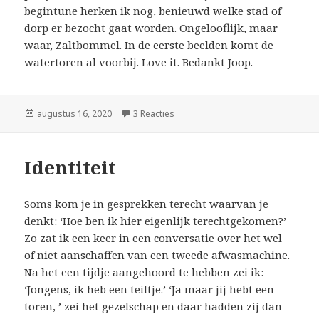
begintune herken ik nog, benieuwd welke stad of
dorp er bezocht gaat worden. Ongelooflijk, maar
waar, Zaltbommel. In de eerste beelden komt de
watertoren al voorbij. Love it. Bedankt Joop.
Geplaatst
augustus 16, 2020
3 Reacties
op Joop
op
Identiteit
Soms kom je in gesprekken terecht waarvan je
denkt: ‘Hoe ben ik hier eigenlijk terechtgekomen?’
Zo zat ik een keer in een conversatie over het wel
of niet aanschaffen van een tweede afwasmachine.
Na het een tijdje aangehoord te hebben zei ik:
‘Jongens, ik heb een teiltje.’ ‘Ja maar jij hebt een
toren, ’ zei het gezelschap en daar hadden zij dan