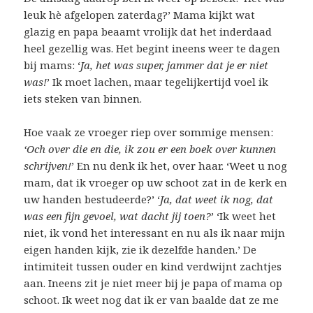
leuk hè afgelopen zaterdag?’ Mama kijkt wat
glazig en papa beaamt vrolijk dat het inderdaad
heel gezellig was. Het begint ineens weer te dagen
bij mams: ‘
Ja, het was super, jammer dat je er niet
was!
’ Ik moet lachen, maar tegelijkertijd voel ik
iets steken van binnen.
Hoe vaak ze vroeger riep over sommige mensen:
‘Och over die en die, ik zou er een boek over kunnen
schrijven!
’ En nu denk ik het, over haar. ‘Weet u nog
mam, dat ik vroeger op uw schoot zat in de kerk en
uw handen bestudeerde?’ ‘
Ja, dat weet ik nog, dat
was een fijn gevoel, wat dacht jij toen?
’ ‘Ik weet het
niet, ik vond het interessant en nu als ik naar mijn
eigen handen kijk, zie ik dezelfde handen.’ De
intimiteit tussen ouder en kind verdwijnt zachtjes
aan. Ineens zit je niet meer bij je papa of mama op
schoot. Ik weet nog dat ik er van baalde dat ze me