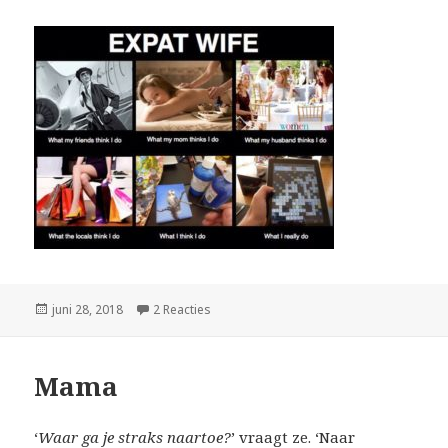
Geplaatst
juni 28, 2018
2 Reacties
op Identiteit
op
Mama
‘
Waar ga je straks naartoe?
’ vraagt ze. ‘Naar