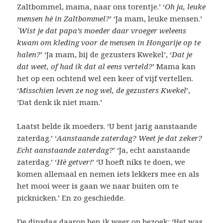
Zaltbommel, mama, naar ons torentje.’ ‘
Oh ja, leuke
mensen hè in Zaltbommel?
’ ‘Ja mam, leuke mensen.’
`Wist je dat papa’s moeder daar vroeger weleens
kwam om kleding voor de mensen in Hongarije op te
halen?
’ ‘Ja mam, bij de gezusters Kwekel’, ‘
Dat je
dat weet, of had ik dat al eens verteld?
’ Mama kan
het op een ochtend wel een keer of vijf vertellen.
‘
Misschien leven ze nog wel, de gezusters Kwekel
’,
‘Dat denk ik niet mam.’
Laatst belde ik moeders. ‘U bent jarig aanstaande
zaterdag.’ ‘
Aanstaande zaterdag? Weet je dat zeker?
Echt aanstaande zaterdag?
’ ‘Ja, echt aanstaande
zaterdag.’ ‘
Hè getver!
’ ‘U hoeft niks te doen, we
komen allemaal en nemen iets lekkers mee en als
het mooi weer is gaan we naar buiten om te
picknicken.’ En zo geschiedde.
De dinsdag daarop ben ik weer op bezoek: ‘Het was