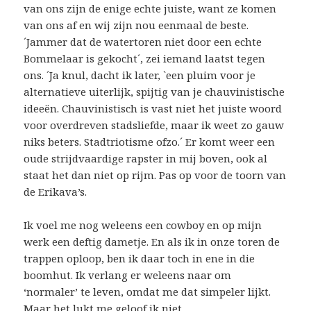
van ons zijn de enige echte juiste, want ze komen
van ons af en wij zijn nou eenmaal de beste.
´Jammer dat de watertoren niet door een echte
Bommelaar is gekocht´, zei iemand laatst tegen
ons. ´Ja knul, dacht ik later, `een pluim voor je
alternatieve uiterlijk, spijtig van je chauvinistische
ideeën. Chauvinistisch is vast niet het juiste woord
voor overdreven stadsliefde, maar ik weet zo gauw
niks beters. Stadtriotisme ofzo.´ Er komt weer een
oude strijdvaardige rapster in mij boven, ook al
staat het dan niet op rijm. Pas op voor de toorn van
de Erikava’s.
Ik voel me nog weleens een cowboy en op mijn
werk een deftig dametje. En als ik in onze toren de
trappen oploop, ben ik daar toch in ene in die
boomhut. Ik verlang er weleens naar om
‘normaler’ te leven, omdat me dat simpeler lijkt.
Maar het lukt me geloof ik niet.