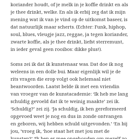
koriander houdt, of je melk in je koffie drinkt en als
je thee drinkt, welke. En als ik erbij zeg dat ik mijn
mening wat ik van je vind op de uitkomst baseer, is
dat natuurlijk maar scherts. (Echter: Funk, hiphop,
soul, blues, vleugje jazz, reggae, ja tegen koriander,
zwarte koffie, als je thee drinkt, liefst sterremunt,
in ieder geval geen rooibos: dikke plus!).
Soms zei ik dat ik kunstenaar was. Dat doe ik nog
weleens in een dolle bui. Maar eigenlijk wil je de
rits vragen die erop volgt ook helemaal niet
beantwoorden. Laatst belde ik met een vriendin
van vroeger van de kunstacademie: ‘Ik heb me lang
schuldig gevoeld dat ik te weinig maakte’ zei ik.
‘Schuldig?’ zei zij. ‘Ja schuldig, ik ben gereformeerd
opgevoed weet je nog en dus in zonde ontvangen
en geboren, wij hebben schuld uitgevonden.’ ‘En bij
jou, ’vroeg ik, ‘hoe staat het met jou met de
kunsten?’ ‘Ik ben er mee opgehouden om mezelf zo