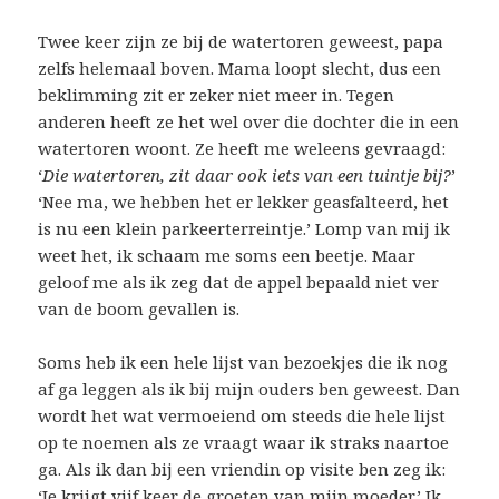
Twee keer zijn ze bij de watertoren geweest, papa
zelfs helemaal boven. Mama loopt slecht, dus een
beklimming zit er zeker niet meer in. Tegen
anderen heeft ze het wel over die dochter die in een
watertoren woont. Ze heeft me weleens gevraagd:
‘
Die watertoren, zit daar ook iets van een tuintje bij?
’
‘Nee ma, we hebben het er lekker geasfalteerd, het
is nu een klein parkeerterreintje.’ Lomp van mij ik
weet het, ik schaam me soms een beetje. Maar
geloof me als ik zeg dat de appel bepaald niet ver
van de boom gevallen is.
Soms heb ik een hele lijst van bezoekjes die ik nog
af ga leggen als ik bij mijn ouders ben geweest. Dan
wordt het wat vermoeiend om steeds die hele lijst
op te noemen als ze vraagt waar ik straks naartoe
ga. Als ik dan bij een vriendin op visite ben zeg ik:
‘Je krijgt vijf keer de groeten van mijn moeder.’ Ik