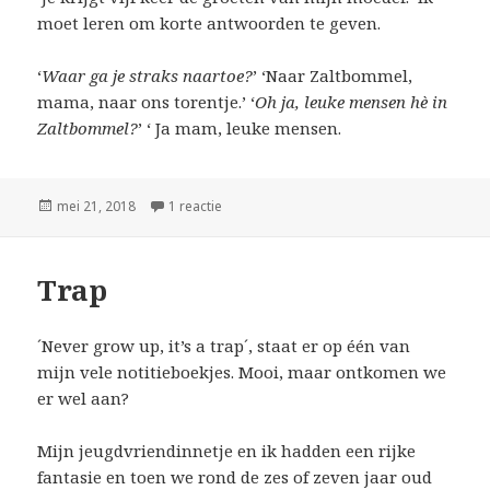
moet leren om korte antwoorden te geven.
‘
Waar ga je straks naartoe?
’ ‘Naar Zaltbommel,
mama, naar ons torentje.’ ‘
Oh ja, leuke mensen hè in
Zaltbommel?
’ ‘ Ja mam, leuke mensen.
Geplaatst
mei 21, 2018
1 reactie
op Mama
op
Trap
´Never grow up, it’s a trap´, staat er op één van
mijn vele notitieboekjes. Mooi, maar ontkomen we
er wel aan?
Mijn jeugdvriendinnetje en ik hadden een rijke
fantasie en toen we rond de zes of zeven jaar oud