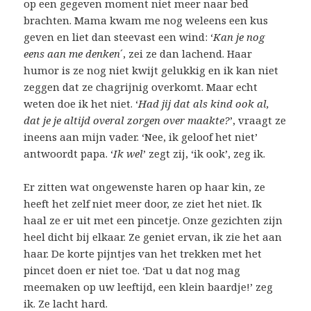
op een gegeven moment niet meer naar bed
brachten. Mama kwam me nog weleens een kus
geven en liet dan steevast een wind: ‘
Kan je nog
eens aan me denken
´, zei ze dan lachend. Haar
humor is ze nog niet kwijt gelukkig en ik kan niet
zeggen dat ze chagrijnig overkomt. Maar echt
weten doe ik het niet. ‘
Had jij dat als kind ook al,
dat je je altijd overal zorgen over maakte?
’, vraagt ze
ineens aan mijn vader. ‘Nee, ik geloof het niet’
antwoordt papa. ‘
Ik wel
’ zegt zij, ‘ik ook’, zeg ik.
Er zitten wat ongewenste haren op haar kin, ze
heeft het zelf niet meer door, ze ziet het niet. Ik
haal ze er uit met een pincetje. Onze gezichten zijn
heel dicht bij elkaar. Ze geniet ervan, ik zie het aan
haar. De korte pijntjes van het trekken met het
pincet doen er niet toe. ‘Dat u dat nog mag
meemaken op uw leeftijd, een klein baardje!’ zeg
ik. Ze lacht hard.