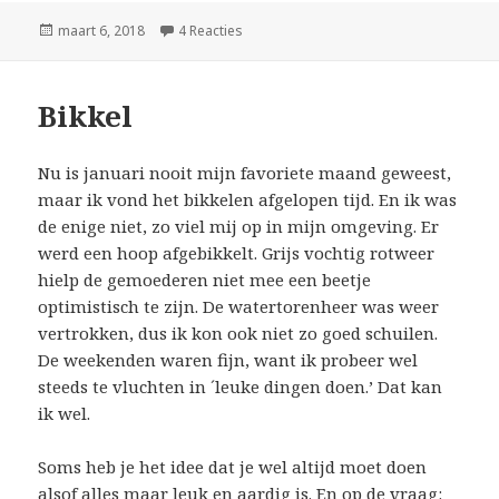
Geplaatst
maart 6, 2018
4 Reacties
op Remko
op
Bikkel
Nu is januari nooit mijn favoriete maand geweest,
maar ik vond het bikkelen afgelopen tijd. En ik was
de enige niet, zo viel mij op in mijn omgeving. Er
werd een hoop afgebikkelt. Grijs vochtig rotweer
hielp de gemoederen niet mee een beetje
optimistisch te zijn. De watertorenheer was weer
vertrokken, dus ik kon ook niet zo goed schuilen.
De weekenden waren fijn, want ik probeer wel
steeds te vluchten in ´leuke dingen doen.’ Dat kan
ik wel.
Soms heb je het idee dat je wel altijd moet doen
alsof alles maar leuk en aardig is. En op de vraag: