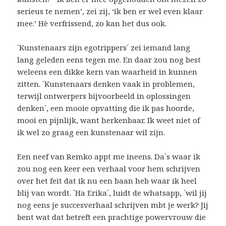
serieus te nemen’, zei zij, ‘ik ben er wel even klaar
mee.’ Hè verfrissend, zo kan het dus ook.
´Kunstenaars zijn egotrippers´ zei iemand lang
lang geleden eens tegen me. En daar zou nog best
weleens een dikke kern van waarheid in kunnen
zitten. ´Kunstenaars denken vaak in problemen,
terwijl ontwerpers bijvoorbeeld in oplossingen
denken´, een mooie opvatting die ik pas hoorde,
mooi en pijnlijk, want herkenbaar. Ik weet niet of
ik wel zo graag een kunstenaar wil zijn.
Een neef van Remko appt me ineens. Da´s waar ik
zou nog een keer een verhaal voor hem schrijven
over het feit dat ik nu een baan heb waar ik heel
blij van wordt. ´Ha Erika´, luidt de whatsapp, ´wil jij
nog eens je succesverhaal schrijven mbt je werk? Jij
bent wat dat betreft een prachtige powervrouw die